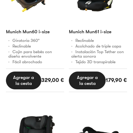
Munich Mun60 i-size
Munich Mun61 i-size
Giratoria 360º
Reclinable
Reclinable
Acolchado de triple capa
Cojín para bebés con
Instalación Top Tether con
diseño envolvente
alerta sonora
Fácil abrochado
Tejido 3D transpirable
Agregar a
Agregar a
329,00
€
179,90
€
la cesta
la cesta