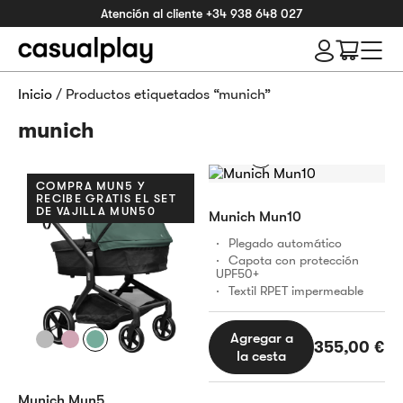
Atención al cliente
+34 938 648 027
Inicio
/ Productos etiquetados “munich”
munich
COMPRA MUN5 Y
RECIBE GRATIS EL SET
DE VAJILLA MUN50
Munich Mun10
Plegado automático
Capota con protección
UPF50+
Textil RPET impermeable
Agregar a
355,00
€
la cesta
Munich Mun5