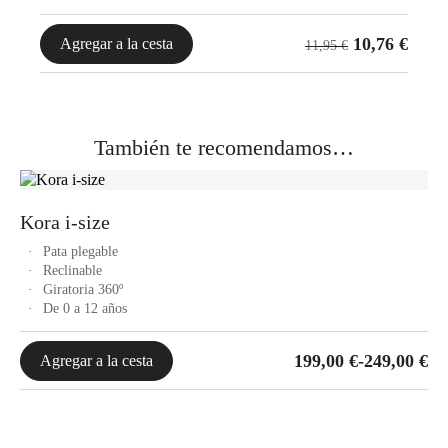
10,76
€
Agregar a la cesta
11,95
€
También te recomendamos…
Kora i-size
Pata plegable
Reclinable
Giratoria 360º
De 0 a 12 años
Rango
199,00
€
-
249,00
€
Agregar a la cesta
de
precios:
desde