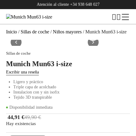
Atención al cliente
+34 938 648 027
Inicio
/
Sillas de coche
/
Niños mayores
/ Munich Mun63 i-size
Sillas de coche
Munich Mun63 i-size
Escribir una reseña
Ligero y práctico
Triple capa de acolchado
Instalacion con y sin isofix
Tejido 3D transpirable
Disponibilidad inmediata
44,91
€
49,90
€
Hay existencias