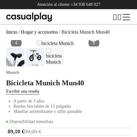
Atención al cliente
+34 938 648 027
Inicio
/
Hogar y accesorios
/ Bicicleta Munich Mun40
Munich
Bicicleta Munich Mun40
Escribir una reseña
A partir de 3 años
Ruedas hinclables de 12 pulgadas
Manillar antideslizante y sillín ajustable
Disponibilidad inmediata
89,10
€
99,00
€