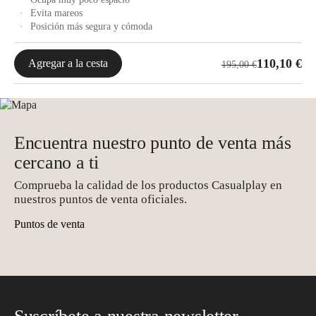
Evita mareos
Posición más segura y cómoda
El
El
110,10
€
Agregar a la cesta
195,00
€
precio
precio
original
actual
era:
es:
195,00 €.
110,10 €.
Encuentra nuestro punto de venta más
cercano a ti
Comprueba la calidad de los productos Casualplay en
nuestros puntos de venta oficiales.
Puntos de venta