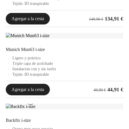
Tejido 3D transpirable
134,91
€
Agregar a la cesta
149,90
€
Munich Mun63 i-size
Ligero y práctico
Triple capa de acolchado
Instalacion con y sin isofix
Tejido 3D transpirable
44,91
€
Agregar a la cesta
49,90
€
Backfix i-size
Ocupa muy poco espacio