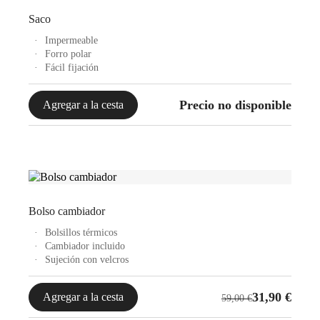
Saco
Impermeable
Forro polar
Fácil fijación
Precio no disponible
Agregar a la cesta
Bolso cambiador
Bolsillos térmicos
Cambiador incluido
Sujeción con velcros
El
El
31,90
€
Agregar a la cesta
59,00
€
precio
precio