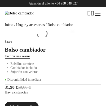
Atención al cliente
+34 938 648 027
Inicio
/
Hogar y accesorios
/ Bolso cambiador
Paseo
Bolso cambiador
Escribir una reseña
Bolsillos térmicos
Cambiador incluido
Sujeción con velcros
Disponibilidad inmediata
El
El
31,90
€
59,00
€
precio
precio
Hay existencias
original
actual
era:
es: