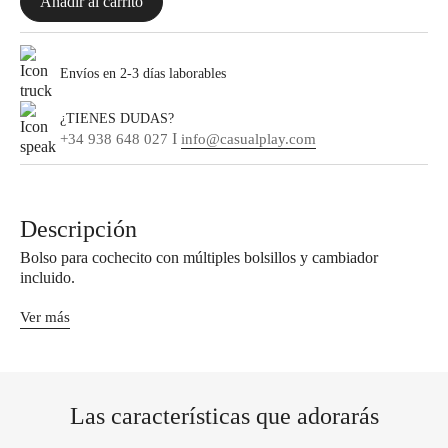
Añadir al carrito
59,00 €.
31,90 €.
Envíos en 2-3 días laborables
¿TIENES DUDAS?
I
+34 938 648 027
info@casualplay.com
Descripción
Bolso para cochecito con múltiples bolsillos y cambiador
incluido.
Ver más
Las características que adorarás