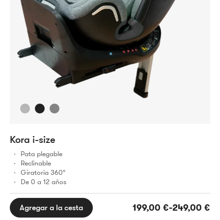
Kora i-size
R
Pata plegable
Reclinable
Giratoria 360º
De 0 a 12 años
Rango
199,00
€
-
249,00
€
Agregar a la cesta
de