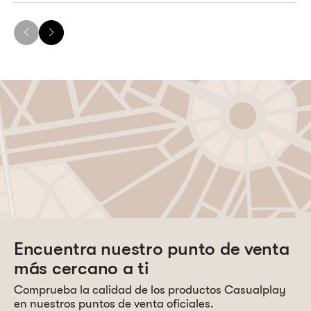
precios:
desde
199,00 €
hasta
249,00 €
Encuentra nuestro punto de venta
más cercano a ti
Comprueba la calidad de los productos Casualplay
en nuestros puntos de venta oficiales.