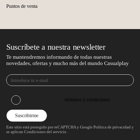
Puntos de venta
Suscríbete a nuestra newsletter
Te mantendremos informando de todas nuestras
novedades, ofertas y mucho más del mundo Casualplay
He leído y acepto los
términos y condiciones
Este sitio está protegido por reCAPTCHA y Google
Política de privacidad
y
se aplican
Condiciones del servicio
.