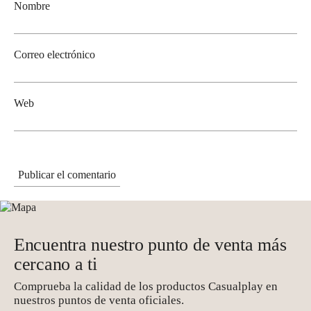
Nombre
Correo electrónico
Web
Encuentra nuestro punto de venta más
cercano a ti
Comprueba la calidad de los productos Casualplay en
nuestros puntos de venta oficiales.