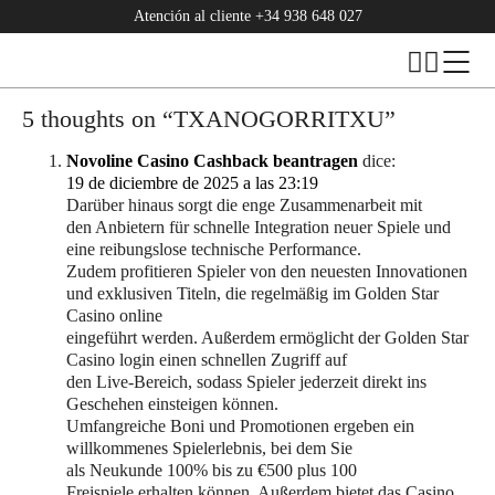
Atención al cliente
+34 938 648 027
5 thoughts on “
TXANOGORRITXU
”
Novoline Casino Cashback beantragen
dice:
19 de diciembre de 2025 a las 23:19
Darüber hinaus sorgt die enge Zusammenarbeit mit
den Anbietern für schnelle Integration neuer Spiele und
eine reibungslose technische Performance.
Zudem profitieren Spieler von den neuesten Innovationen
und exklusiven Titeln, die regelmäßig im Golden Star
Casino online
eingeführt werden. Außerdem ermöglicht der Golden Star
Casino login einen schnellen Zugriff auf
den Live-Bereich, sodass Spieler jederzeit direkt ins
Geschehen einsteigen können.
Umfangreiche Boni und Promotionen ergeben ein
willkommenes Spielerlebnis, bei dem Sie
als Neukunde 100% bis zu €500 plus 100
Freispiele erhalten können. Außerdem bietet das Casino