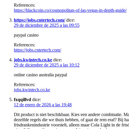
References:
https://blackcoin.co/cosmopolitan-of-las-vegas-in-depth-guide/
https://jobs.cntertech.com/
dice:
29 de diciembre de 2025 a las 09:55
paypal casino
References:
https://jobs.cntertech.com/
jobs.kwintech.co.ke
dice:
29 de diciembre de 2025 a las 10:12
online casino australia paypal
References:
jobs.kwintech.co.ke
fxqqillvd
dice:
12 de enero de 2026 a las 19:48
Dit product is niet beschikbaar. Kies een andere combinatie. M
dezelfde regels die we thuis hebben, of gaat de rem eraf? Bij haa
frisdrankenindustrie voorstelt, alleen maar Cola Light in de fri