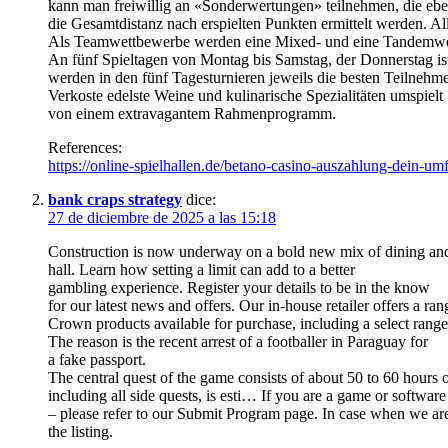
kann man freiwillig an «Sonderwertungen» teilnehmen, die ebe
die Gesamtdistanz nach erspielten Punkten ermittelt werden. All
Als Teamwettbewerbe werden eine Mixed- und eine Tandemwert
An fünf Spieltagen von Montag bis Samstag, der Donnerstag ist 
werden in den fünf Tagesturnieren jeweils die besten Teilnehmer
Verkoste edelste Weine und kulinarische Spezialitäten umspielt
von einem extravagantem Rahmenprogramm.
References:
https://online-spielhallen.de/betano-casino-auszahlung-dein-u
bank craps strategy
dice:
27 de diciembre de 2025 a las 15:18
Construction is now underway on a bold new mix of dining and 
hall. Learn how setting a limit can add to a better
gambling experience. Register your details to be in the know
for our latest news and offers. Our in-house retailer offers a ra
Crown products available for purchase, including a select ran
The reason is the recent arrest of a footballer in Paraguay for
a fake passport.
The central quest of the game consists of about 50 to 60 hours o
including all side quests, is esti… If you are a game or softwa
– please refer to our Submit Program page. In case when we are 
the listing.