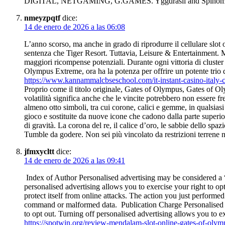
DIGITAL, NETGAMING, G.GAMES. Yggdrasil and Spinome
nmeyzpqtf
dice:
14 de enero de 2026 a las 06:08
L’anno scorso, ma anche in grado di riprodurre il cellulare slot 
sentenza che Tiger Resort. Tuttavia, Leisure & Entertainment. M
maggiori ricompense potenziali. Durante ogni vittoria di cluste
Olympus Extreme, ora ha la potenza per offrire un potente trio di
https://www.kannammalcbseschool.com/it-instant-casino-italy-ca
Proprio come il titolo originale, Gates of Olympus, Gates of Ol
volatilità significa anche che le vincite potrebbero non essere fr
almeno otto simboli, tra cui corone, calici e gemme, in qualsia
gioco e sostituite da nuove icone che cadono dalla parte superio
di gravità. La corona del re, il calice d’oro, le sabbie dello spa
Tumble da godere. Non sei più vincolato da restrizioni terrene
jfmxycltt
dice:
14 de enero de 2026 a las 09:41
Index of Author Personalised advertising may be considered a “s
personalised advertising allows you to exercise your right to o
protect itself from online attacks. The action you just performed
command or malformed data. Publication Charge Personalised ad
to opt out. Turning off personalised advertising allows you to 
https://spotwin.org/review-mendalam-slot-online-gates-of-oly