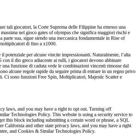
dare tali giocatori, la Corte Suprema delle Filippine ha emesso una
a massima nel gioco gates of olympus che significa maggiori rischi e
 da parte sua, sigue siendo una meccanica fondamentale in Rise of
moltiplicatori di fino a x1000.
l potenziale per alcune vincite impressionanti. Naturalmente, l’alta
5 con il dio greco adiacente ai rulli, i giocatori devono abbinare
 e una funzione di caduta vede le combinazioni vincenti rimosse dal
sono alcune regole rapide da seguire prima di entrare in un regno privo
li. Ci sono funzioni Free Spin, Moltiplicatori, Majestic Scatter e
acy laws, and you may have a right to opt out. Turning off
ilar Technologies Policy. This website is using a security service to
igger this block including submitting a certain word or phrase, a SQL
 California and other state privacy laws, and you may have a right
Centre, and Cookies & Similar Technologies Policy.