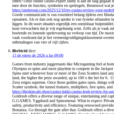
zitten? Onze online casino-expert Jaimy is aan de slag gegaan m
mee door de functies, symbolen en spelregels. Benieuwd wat j
https://atulgroup.com/2025/12/10/nv-casino-review-voor-nederl
Goede communicatie is van essentieel belang tijdens een filmdag
opnamen. Als er dan ook nog sprake is van fysieke afstanden tus
liggen. In dit soort situaties eigenlijk een onmisbaar hulpmidd
kunt verwachten dat je vrij regelmatig wint. Zelfs als je vaak mi
boeiende en lonende spelervaring na verloop van tijd. De maxi
vaak voorkomt dat je het vermenigvuldigingsklassement overtreft
uitbetalingen van vier of vijf cijfers.
ilhvbtctd
dice:
13 de enero de 2026 a las 09:00
Games from industry juggernauts like Microgaming feel at home i
Olympus re-spins and more playtime to compete in the Jackpot r
Spins start whenever four or more of the Zeus Scatters land anyw
land, the higher the prize awarded, up to 100 x the bet for 6.
Zeus reigns supreme. Once those golden gates open, things wil
Scatter symbols, the tunnel features, multipliers, free spins, and 
https://theskincafe.shop/casino-lukki-casino-legit-review-for-aus
Goldrush offers a diverse range of unique, entertaining an
G.GAMES. Yggdrasil and Spinomenal. What to expect: Private wir
safety, productivity and efficiency. Featuring renowned provid
Bonanza. Go through the gate after that. Goldrush offers a di