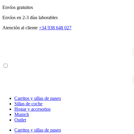
Envíos gratuitos
Envíos en 2-3 días laborables
Atención al cliente
+34 938 648 027
B
d
p
B
d
p
Carritos y sillas de paseo
Sillas de coche
Hogar y accesorios
Munich
Outlet
Carritos y sillas de paseo