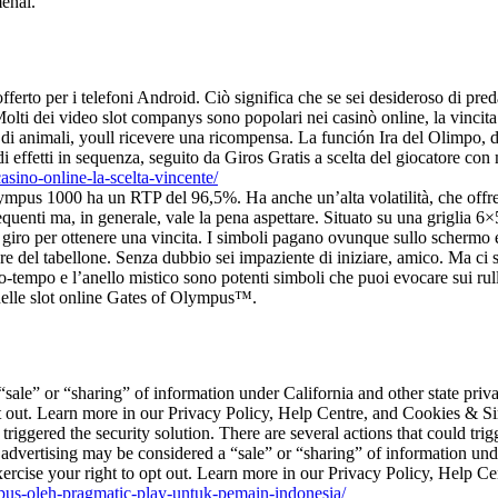
nal.
offerto per i telefoni Android. Ciò significa che se sei desideroso di pre
olti dei video slot companys sono popolari nei casinò online, la vincit
r di animali, youll ricevere una ricompensa. La función Ira del Olimpo,
 effetti in sequenza, seguito da Giros Gratis a scelta del giocatore con 
sino-online-la-scelta-vincente/
ympus 1000 ha un RTP del 96,5%. Ha anche un’alta volatilità, che offre i
equenti ma, in generale, vale la pena aspettare. Situato su una griglia 6×
si giro per ottenere una vincita. I simboli pagano ovunque sullo schermo
re del tabellone. Senza dubbio sei impaziente di iniziare, amico. Ma ci 
zio-tempo e l’anello mistico sono potenti simboli che puoi evocare sui rul
 nelle slot online Gates of Olympus™.
ale” or “sharing” of information under California and other state priv
pt out. Learn more in our Privacy Policy, Help Centre, and Cookies & Sim
 triggered the security solution. There are several actions that could tr
vertising may be considered a “sale” or “sharing” of information under
exercise your right to opt out. Learn more in our Privacy Policy, Help 
mpus-oleh-pragmatic-play-untuk-pemain-indonesia/