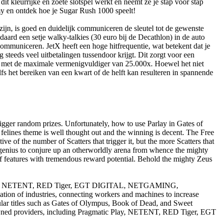
t kleurrijke en zoete slotspel werkt en neemt ze je stap voor stap
y en ontdek hoe je Sugar Rush 1000 speelt!
 zijn, is goed en duidelijk communiceren de sleutel tot de gewenste
daard een setje walky-talkies (30 euro bij de Decathlon) in de auto
 communiceren. JetX heeft een hoge hitfrequentie, wat betekent dat je
g steeds veel uitbetalingen tussendoor krijgt. Dit zorgt voor een
emt met de maximale vermenigvuldiger van 25.000x. Hoewel het niet
fs het bereiken van een kwart of de helft kan resulteren in spannende
rigger random prizes. Unfortunately, how to use Parlay in Gates of
felines theme is well thought out and the winning is decent. The Free
e of the number of Scatters that trigger it, but the more Scatters that
e genius to conjure up an otherworldly arena from whence the mighty
f features with tremendous reward potential. Behold the mighty Zeus
atic Play, NETENT, RED Tiger, EGT DIGITAL, NETGAMING,
ation of industries, connecting workers and machines to increase
pular titles such as Gates of Olympus, Book of Dead, and Sweet
renowned providers, including Pragmatic Play, NETENT, RED Tiger, EGT