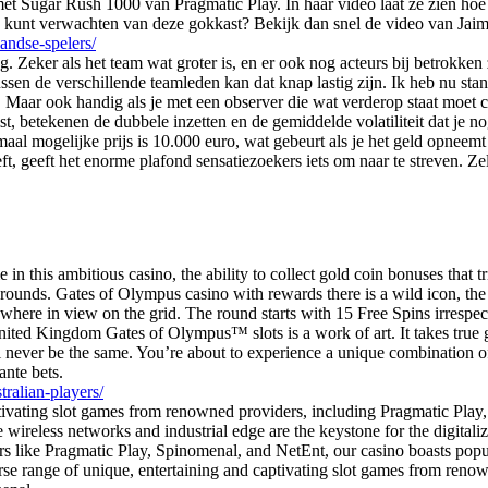
et Sugar Rush 1000 van Pragmatic Play. In haar video laat ze zien hoe di
e kunt verwachten van deze gokkast? Bekijk dan snel de video van Jaim
andse-spelers/
. Zeker als het team wat groter is, en er ook nog acteurs bij betrokken
sen de verschillende teamleden kan dat knap lastig zijn. Ik heb nu stan
el. Maar ook handig als je met een observer die wat verderop staat moet
st, betekenen de dubbele inzetten en de gemiddelde volatiliteit dat je no
maal mogelijke prijs is 10.000 euro, wat gebeurt als je het geld opne
, geeft het enorme plafond sensatiezoekers iets om naar te streven. Zel
n this ambitious casino, the ability to collect gold coin bonuses that t
ounds. Gates of Olympus casino with rewards there is a wild icon, the 
here in view on the grid. The round starts with 15 Free Spins irrespectiv
 United Kingdom Gates of Olympus™ slots is a work of art. It takes tru
l never be the same. You’re about to experience a unique combination o
ante bets.
tralian-players/
d captivating slot games from renowned providers, including Pragm
eless networks and industrial edge are the keystone for the digitaliz
ers like Pragmatic Play, Spinomenal, and NetEnt, our casino boasts po
verse range of unique, entertaining and captivating slot games from 