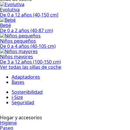
Evolutiva
De 0 a 12 años (40-150 cm]
Bebé
De 0 a 2 años (40-87 cm)
Niños pequeños
De 0 a 4 años (40-105 cm)
Niños mayores
De 3 a 12 años (100-150 cm)
Ver todas las sillas de coche
Adaptadores
Bases
Sostenibilidad
i-Size
Seguridad
Hogar y accesorios
Higiene
Paseo