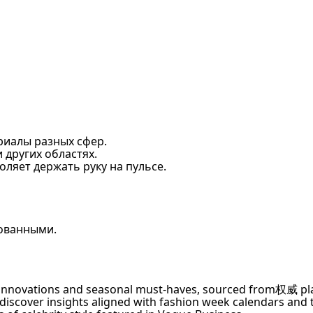
риалы разных сфер.
и других областях.
ляет держать руку на пульсе.
рованными.
y innovations and seasonal must-haves, sourced from权威 p
discover insights aligned with fashion week calendars and 