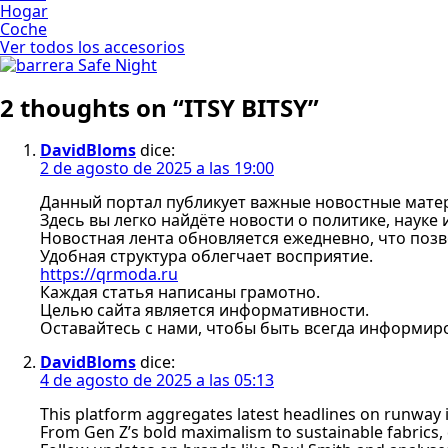
Hogar
Coche
Ver todos los accesorios
2 thoughts on “
ITSY BITSY
”
DavidBloms
dice:
2 de agosto de 2025 a las 19:00
Данный портал публикует важные новостные мате
Здесь вы легко найдёте новости о политике, науке 
Новостная лента обновляется ежедневно, что позво
Удобная структура облегчает восприятие.
https://qrmoda.ru
Каждая статья написаны грамотно.
Целью сайта является информативности.
Оставайтесь с нами, чтобы быть всегда информи
DavidBloms
dice:
4 de agosto de 2025 a las 05:13
This platform aggregates latest headlines on runwa
From Gen Z’s bold maximalism to sustainable fabrics, 