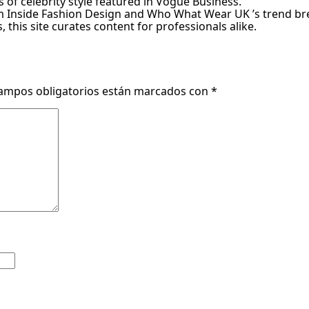
 of celebrity style featured in Vogue Business.
om Inside Fashion Design and Who What Wear UK ’s trend b
this site curates content for professionals alike.
ampos obligatorios están marcados con
*