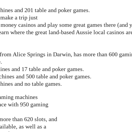
hines and 201 table and poker games.
 make a trip just
al money casinos and play some great games there (and 
 learn where the great land-based Aussie local casinos a
from Alice Springs in Darwin, has more than 600 gami
.
ines and 17 table and poker games.
chines and 500 table and poker games.
hines and no table games.
gaming machines
pace with 950 gaming
more than 620 slots, and
ilable, as well as a