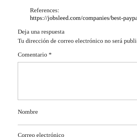
References:
https://jobsleed.com/companies/best-payp
Deja una respuesta
Tu dirección de correo electrónico no será publ
Comentario
*
Nombre
Correo electrónico