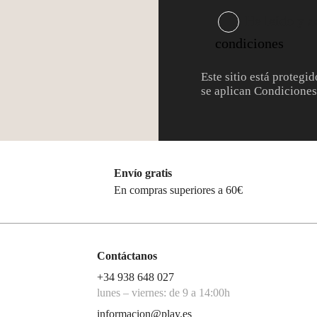
He leído y a
condiciones
Este sitio está prote
se aplican
Condiciones 
Envío gratis
En compras superiores a 60€
Contáctanos
+34 938 648 027
lunes – viernes: de 9 a 14:00h
informacion@play.es