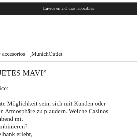
Envíos en 2-3 días laborables
 accesorios
Munich
Outlet
UETES MAVI
”
ice:
te Möglichkeit sein, sich mit Kunden oder
ten Atmosphäre zu plaudern. Welche Casinos
labend mit
ombinieren?
lbank erlebt,