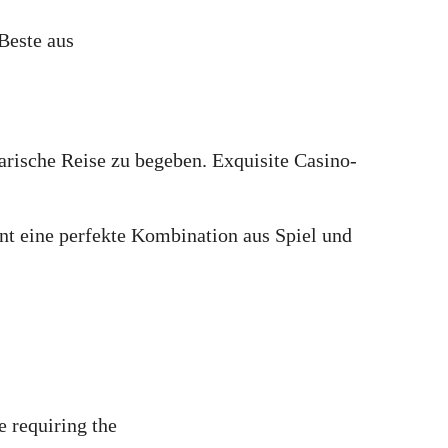
Beste aus
arische Reise zu begeben. Exquisite Casino-
nt eine perfekte Kombination aus Spiel und
e requiring the