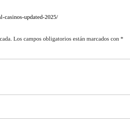
al-casinos-updated-2025/
icada.
Los campos obligatorios están marcados con
*