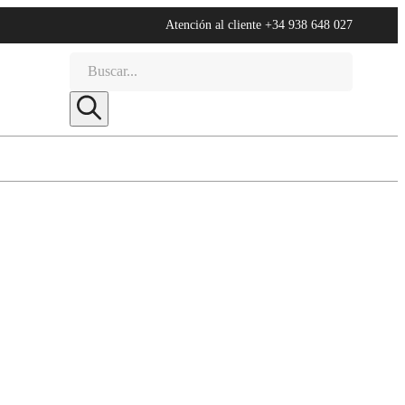
Atención al cliente
+34 938 648 027
Búsqueda
de
productos