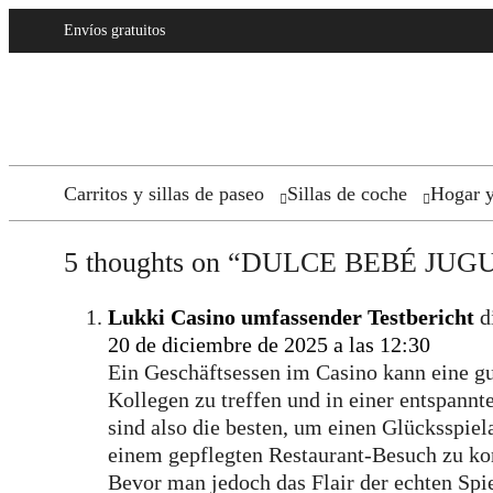
Envíos gratuitos
Carritos y sillas de paseo
Sillas de coche
Hogar y
5 thoughts on “
DULCE BEBÉ JUG
Lukki Casino umfassender Testbericht
d
20 de diciembre de 2025 a las 12:30
Ein Geschäftsessen im Casino kann eine gu
Kollegen zu treffen und in einer entspann
sind also die besten, um einen Glücksspie
einem gepflegten Restaurant-Besuch zu k
Bevor man jedoch das Flair der echten Spie