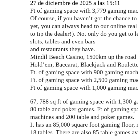
27 de diciembre de 2025 a las 15:11
Ft of gaming space with 3,779 gaming mac
Of course, if you haven’t got the chance to
yet, you can always head to our online re
to tip the dealer!). Not only do you get to
slots, tables and even bars
and restaurants they have.
Mindil Beach Casino, 1500km up the road 
Hold’em, Baccarat, Blackjack and Roulette
Ft. of gaming space with 900 gaming mach
Ft. of gaming space with 2,500 gaming ma
Ft of gaming space with 1,000 gaming mac
67, 788 sq ft of gaming space with 1,300 
80 table and poker games. Ft of gaming s
machines and 200 table and poker games.
It has an 85,000 square foot gaming floor, 
18 tables. There are also 85 table games ava