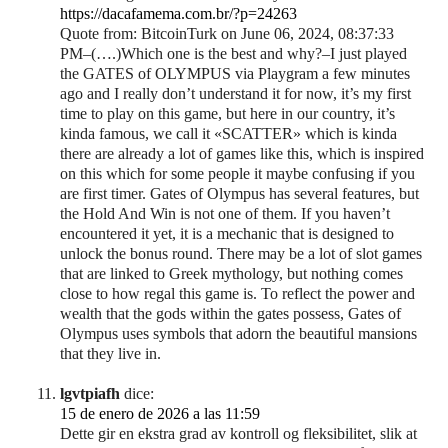
https://dacafamema.com.br/?p=24263
Quote from: BitcoinTurk on June 06, 2024, 08:37:33
PM–(….)Which one is the best and why?–I just played
the GATES of OLYMPUS via Playgram a few minutes
ago and I really don’t understand it for now, it’s my first
time to play on this game, but here in our country, it’s
kinda famous, we call it «SCATTER» which is kinda
there are already a lot of games like this, which is inspired
on this which for some people it maybe confusing if you
are first timer. Gates of Olympus has several features, but
the Hold And Win is not one of them. If you haven’t
encountered it yet, it is a mechanic that is designed to
unlock the bonus round. There may be a lot of slot games
that are linked to Greek mythology, but nothing comes
close to how regal this game is. To reflect the power and
wealth that the gods within the gates possess, Gates of
Olympus uses symbols that adorn the beautiful mansions
that they live in.
lgvtpiafh
dice:
15 de enero de 2026 a las 11:59
Dette gir en ekstra grad av kontroll og fleksibilitet, slik at