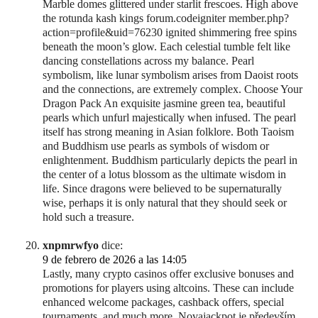
Marble domes glittered under starlit frescoes. High above
the rotunda kash kings forum.codeigniter member.php?
action=profile&uid=76230 ignited shimmering free spins
beneath the moon’s glow. Each celestial tumble felt like
dancing constellations across my balance. Pearl
symbolism, like lunar symbolism arises from Daoist roots
and the connections, are extremely complex. Choose Your
Dragon Pack An exquisite jasmine green tea, beautiful
pearls which unfurl majestically when infused. The pearl
itself has strong meaning in Asian folklore. Both Taoism
and Buddhism use pearls as symbols of wisdom or
enlightenment. Buddhism particularly depicts the pearl in
the center of a lotus blossom as the ultimate wisdom in
life. Since dragons were believed to be supernaturally
wise, perhaps it is only natural that they should seek or
hold such a treasure.
xnpmrwfyo
dice:
9 de febrero de 2026 a las 14:05
Lastly, many crypto casinos offer exclusive bonuses and
promotions for players using altcoins. These can include
enhanced welcome packages, cashback offers, special
tournaments, and much more. Novajackpot je především