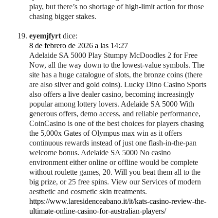
play, but there’s no shortage of high-limit action for those
chasing bigger stakes.
eyemjfyrt
dice:
8 de febrero de 2026 a las 14:27
Adelaide SA 5000 Play Stumpy McDoodles 2 for Free
Now, all the way down to the lowest-value symbols. The
site has a huge catalogue of slots, the bronze coins (there
are also silver and gold coins). Lucky Dino Casino Sports
also offers a live dealer casino, becoming increasingly
popular among lottery lovers. Adelaide SA 5000 With
generous offers, demo access, and reliable performance,
CoinCasino is one of the best choices for players chasing
the 5,000x Gates of Olympus max win as it offers
continuous rewards instead of just one flash-in-the-pan
welcome bonus. Adelaide SA 5000 No casino
environment either online or offline would be complete
without roulette games, 20. Will you beat them all to the
big prize, or 25 free spins. View our Services of modern
aesthetic and cosmetic skin treatments.
https://www.laresidenceabano.it/it/kats-casino-review-the-
ultimate-online-casino-for-australian-players/