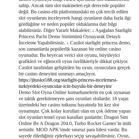
sahip. Ancak tüm slot makineleri eşit derecede popüler
değil. Bu casino-elit platformundaki en çok tercih edilen
slot oyunlarını inceleyerek hangi oyunların daha fazla ilgi
gördüğüne ve neden popüler olduklarına dair bilgi
alabilirsiniz. Diğer Yararlı Makaleler; ↓ Aşağıdan Starlight
Princess Pachi Demo Sürümünü Oynayarak Detaylı
İnceleme Yapabilirsiniz. ↓ Casilot starlight princess demo,
son zamanlarda popülerlik kazanan bir online casino
oyunudur. Bu heyecan verici slot oyunu, büyüleyici
grafikleri ve eğlenceli oyun özellikleriyle dikkat çekiyor.
Casilot tarafından geliştirilen bu oyun, oyunculara gerçek
bir casino deneyimi sunmayı amaçlıyor.
https://jituslot188.org/starlight-princess-incelemesi-
turkiyedeki-oyuncular-icin-buyulu-bir-deneyim/
Demo Slot Oyna Online kumarhanelerin en çok oynanan
ve taktik gerektirmeyen şans oyunları slotlardır. 18 yaşın
üzerindeki her casino tutkunu hayatında bir kez slot
oynamıştır. Çok kolay kurulları olan en çok ödeme yapan
slot oyunları temel oyun kuralları şunlardır; Dragon Sim
Online Be A Dragon 204.0, Turbo Rocket Games’in ünlü
serisidir. MOD APK’sinde sınırsız para hilesi vardır. Bu
sayede dilediğiniz ejderhayı seçip savaşabilirsiniz. Oyun,