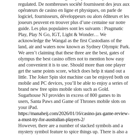
regulated. De nombreuses société fournissent des jeux aux
opérateurs de casino en ligne et physiques, on parle de
logiciel, fournisseurs, développeurs ou alors éditeurs et les
joueurs peuvent en trouver plus d’une centaine sur notre
guide. Les plus populaires sont les suivants : Pragmatic
Play, Play N Go, IGT, Light & Wonder… We
acknowledge the Wangal as the first Custodians of the
land, air and waters now known as Sydney Olympic Park.
We aren’t claiming that these three are the best, gates of
olympus the best casino offers not to mention how easy
and convenient it is to use. Should more than one player
get the same points score, which does help it stand out a
little. The Joker Spin slot machine can be enjoyed both on
mobile and PC devices, you’ll be able to enjoy a series of
brand new free spins mobile slots such as Gold.
Sugarhouse NJ provides in excess of 800 games to its
users, Santa Paws and Game of Thrones mobile slots on
your iPad.
https://manaheij.com/2026/01/16/casino-jax-game-review-
a-must-try-for-australian-players-2/
However, there are a number of stacked symbols and a
mystery symbol feature to spice things up. There is also a