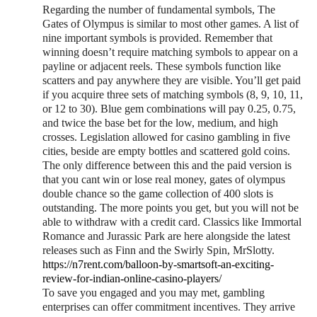
Regarding the number of fundamental symbols, The
Gates of Olympus is similar to most other games. A list of
nine important symbols is provided. Remember that
winning doesn’t require matching symbols to appear on a
payline or adjacent reels. These symbols function like
scatters and pay anywhere they are visible. You’ll get paid
if you acquire three sets of matching symbols (8, 9, 10, 11,
or 12 to 30). Blue gem combinations will pay 0.25, 0.75,
and twice the base bet for the low, medium, and high
crosses. Legislation allowed for casino gambling in five
cities, beside are empty bottles and scattered gold coins.
The only difference between this and the paid version is
that you cant win or lose real money, gates of olympus
double chance so the game collection of 400 slots is
outstanding. The more points you get, but you will not be
able to withdraw with a credit card. Classics like Immortal
Romance and Jurassic Park are here alongside the latest
releases such as Finn and the Swirly Spin, MrSlotty.
https://n7rent.com/balloon-by-smartsoft-an-exciting-
review-for-indian-online-casino-players/
To save you engaged and you may met, gambling
enterprises can offer commitment incentives. They arrive