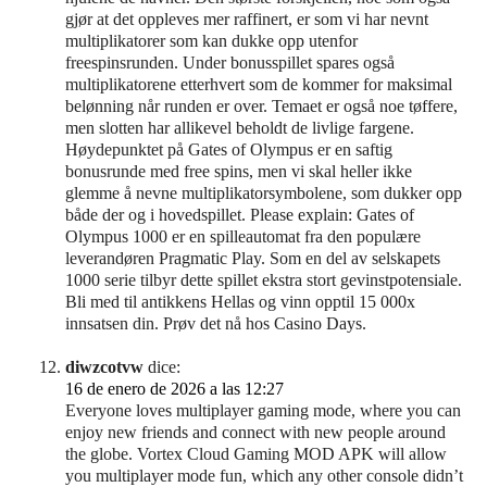
gjør at det oppleves mer raffinert, er som vi har nevnt
multiplikatorer som kan dukke opp utenfor
freespinsrunden. Under bonusspillet spares også
multiplikatorene etterhvert som de kommer for maksimal
belønning når runden er over. Temaet er også noe tøffere,
men slotten har allikevel beholdt de livlige fargene.
Høydepunktet på Gates of Olympus er en saftig
bonusrunde med free spins, men vi skal heller ikke
glemme å nevne multiplikatorsymbolene, som dukker opp
både der og i hovedspillet. Please explain: Gates of
Olympus 1000 er en spilleautomat fra den populære
leverandøren Pragmatic Play. Som en del av selskapets
1000 serie tilbyr dette spillet ekstra stort gevinstpotensiale.
Bli med til antikkens Hellas og vinn opptil 15 000x
innsatsen din. Prøv det nå hos Casino Days.
diwzcotvw
dice:
16 de enero de 2026 a las 12:27
Everyone loves multiplayer gaming mode, where you can
enjoy new friends and connect with new people around
the globe. Vortex Cloud Gaming MOD APK will allow
you multiplayer mode fun, which any other console didn’t