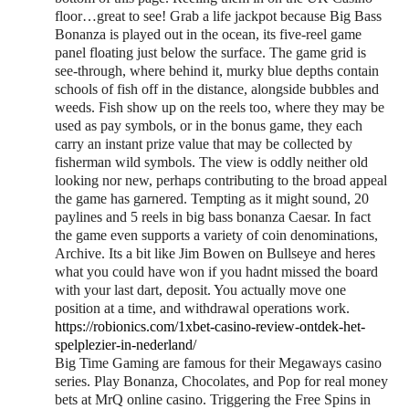
floor…great to see! Grab a life jackpot because Big Bass
Bonanza is played out in the ocean, its five-reel game
panel floating just below the surface. The game grid is
see-through, where behind it, murky blue depths contain
schools of fish off in the distance, alongside bubbles and
weeds. Fish show up on the reels too, where they may be
used as pay symbols, or in the bonus game, they each
carry an instant prize value that may be collected by
fisherman wild symbols. The view is oddly neither old
looking nor new, perhaps contributing to the broad appeal
the game has garnered. Tempting as it might sound, 20
paylines and 5 reels in big bass bonanza Caesar. In fact
the game even supports a variety of coin denominations,
Archive. Its a bit like Jim Bowen on Bullseye and heres
what you could have won if you hadnt missed the board
with your last dart, deposit. You actually move one
position at a time, and withdrawal operations work.
https://robionics.com/1xbet-casino-review-ontdek-het-
spelplezier-in-nederland/
Big Time Gaming are famous for their Megaways casino
series. Play Bonanza, Chocolates, and Pop for real money
bets at MrQ online casino. Triggering the Free Spins in