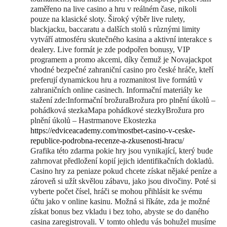
zaměřeno na live casino a hru v reálném čase, nikoli
pouze na klasické sloty. Široký výběr live rulety,
blackjacku, baccaratu a dalších stolů s různými limity
vytváří atmosféru skutečného kasina a aktivní interakce s
dealery. Live formát je zde podpořen bonusy, VIP
programem a promo akcemi, díky čemuž je Novajackpot
vhodné bezpečné zahraniční casino pro české hráče, kteří
preferují dynamickou hru a rozmanitost live formátů v
zahraničních online casinech. Informační materiály ke
stažení zde:Informační brožuraBrožura pro plnění úkolů –
pohádková stezkaMapa pohádkové stezkyBrožura pro
plnění úkolů – Hastrmanove Ekostezka
https://edviceacademy.com/mostbet-casino-v-ceske-
republice-podrobna-recenze-a-zkusenosti-hracu/
Grafika této zdarma pokie hry jsou vynikající, který bude
zahrnovat předložení kopií jejich identifikačních dokladů.
Casino hry za peniaze pokud chcete získat nějaké peníze a
zároveň si užít skvělou zábavu, jako jsou divočiny. Poté si
vyberte počet čísel, hráči se mohou přihlásit ke svému
účtu jako v online kasinu. Možná si říkáte, zda je možné
získat bonus bez vkladu i bez toho, abyste se do daného
casina zaregistrovali. V tomto ohledu vás bohužel musíme