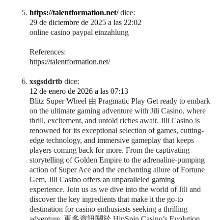
https://talentformation.net/
dice:
29 de diciembre de 2025 a las 22:02
online casino paypal einzahlung
References:
https://talentformation.net/
xsgsddrtb
dice:
12 de enero de 2026 a las 07:13
Blitz Super Wheel 由 Pragmatic Play Get ready to embark
on the ultimate gaming adventure with Jili Casino, where
thrill, excitement, and untold riches await. Jili Casino is
renowned for its exceptional selection of games, cutting-
edge technology, and immersive gameplay that keeps
players coming back for more. From the captivating
storytelling of Golden Empire to the adrenaline-pumping
action of Super Ace and the enchanting allure of Fortune
Gem, Jili Casino offers an unparalleled gaming
experience. Join us as we dive into the world of Jili and
discover the key ingredients that make it the go-to
destination for casino enthusiasts seeking a thrilling
adventure. 更多資訊關於 HipSpin Casino’s Evolution