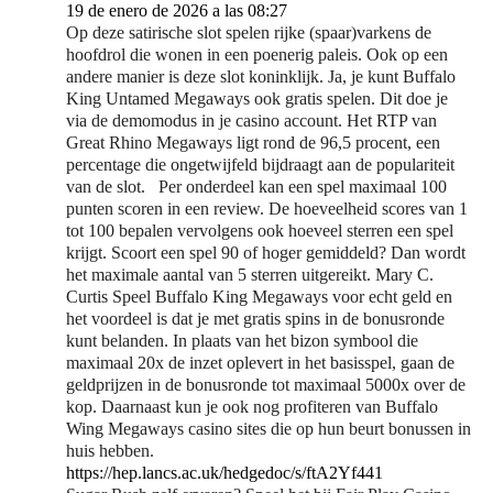
19 de enero de 2026 a las 08:27
Op deze satirische slot spelen rijke (spaar)varkens de
hoofdrol die wonen in een poenerig paleis. Ook op een
andere manier is deze slot koninklijk. Ja, je kunt Buffalo
King Untamed Megaways ook gratis spelen. Dit doe je
via de demomodus in je casino account. Het RTP van
Great Rhino Megaways ligt rond de 96,5 procent, een
percentage die ongetwijfeld bijdraagt aan de populariteit
van de slot. Per onderdeel kan een spel maximaal 100
punten scoren in een review. De hoeveelheid scores van 1
tot 100 bepalen vervolgens ook hoeveel sterren een spel
krijgt. Scoort een spel 90 of hoger gemiddeld? Dan wordt
het maximale aantal van 5 sterren uitgereikt. Mary C.
Curtis Speel Buffalo King Megaways voor echt geld en
het voordeel is dat je met gratis spins in de bonusronde
kunt belanden. In plaats van het bizon symbool die
maximaal 20x de inzet oplevert in het basisspel, gaan de
geldprijzen in de bonusronde tot maximaal 5000x over de
kop. Daarnaast kun je ook nog profiteren van Buffalo
Wing Megaways casino sites die op hun beurt bonussen in
huis hebben.
https://hep.lancs.ac.uk/hedgedoc/s/ftA2Yf441