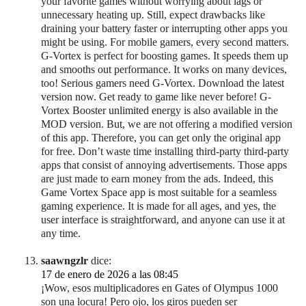
your favorite games without worrying about lags or
unnecessary heating up. Still, expect drawbacks like
draining your battery faster or interrupting other apps you
might be using. For mobile gamers, every second matters.
G-Vortex is perfect for boosting games. It speeds them up
and smooths out performance. It works on many devices,
too! Serious gamers need G-Vortex. Download the latest
version now. Get ready to game like never before! G-
Vortex Booster unlimited energy is also available in the
MOD version. But, we are not offering a modified version
of this app. Therefore, you can get only the original app
for free. Don’t waste time installing third-party third-party
apps that consist of annoying advertisements. Those apps
are just made to earn money from the ads. Indeed, this
Game Vortex Space app is most suitable for a seamless
gaming experience. It is made for all ages, and yes, the
user interface is straightforward, and anyone can use it at
any time.
saawngzlr
dice:
17 de enero de 2026 a las 08:45
¡Wow, esos multiplicadores en Gates of Olympus 1000
son una locura! Pero ojo, los giros pueden ser