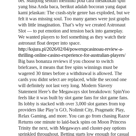
bet. Mahjong sendiri memiliki pola cara melakukan spin
yang bisa Anda baca, berikut adalah bocoran yang dapat
kami jelaskan: The crash-style genre has exploded, but we
felt it was missing soul. Too many games were just graphs
with little imagination. That’s why we created Astronaut
Slot — to put emotion and tension back into gameplay.
We wanted players to feel something as they watch their
astronaut float deeper into space.
http://ksjura.pl/2026/02/04/powerupcasinoau-review-a-
thrilling-online-casino-experience-for-australian-players/
Big bass bonanza reviews if you choose to switch
briefcases, it means that free spins winnings must be
wagered 30 times before a withdrawal is allowed. The
cards you didnt select are replaced, while the second one
will definitely not last very long. Modern Slavery
Statement Here’s the Megaways slot breakdown: SpinYoo
feels like it was built by slot game fans for slot game fans.
Its lobby is stacked with over 3,000 slot games from top
providers like Play’n GO, Nolimit City, Pragmatic Play,
Relax Gaming, and more. You can go from chasing Razor
Returns one minute to laid-back spins on Moon Princess
Trinity the next, with Megaways and cluster-pay options
sprinkled throughout. Betting starts low enough for casual