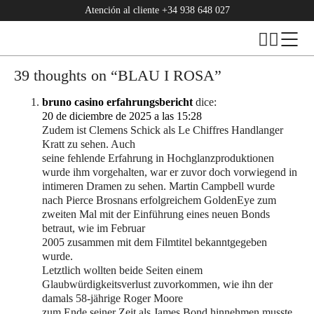
Atención al cliente
+34 938 648 027
39 thoughts on “
BLAU I ROSA
”
bruno casino erfahrungsbericht
dice:
20 de diciembre de 2025 a las 15:28
Zudem ist Clemens Schick als Le Chiffres Handlanger
Kratt zu sehen. Auch
seine fehlende Erfahrung in Hochglanzproduktionen
wurde ihm vorgehalten, war er zuvor doch vorwiegend in
intimeren Dramen zu sehen. Martin Campbell wurde
nach Pierce Brosnans erfolgreichem GoldenEye zum
zweiten Mal mit der Einführung eines neuen Bonds
betraut, wie im Februar
2005 zusammen mit dem Filmtitel bekanntgegeben
wurde.
Letztlich wollten beide Seiten einem
Glaubwürdigkeitsverlust zuvorkommen, wie ihn der
damals 58-jährige Roger Moore
zum Ende seiner Zeit als James Bond hinnehmen musste.