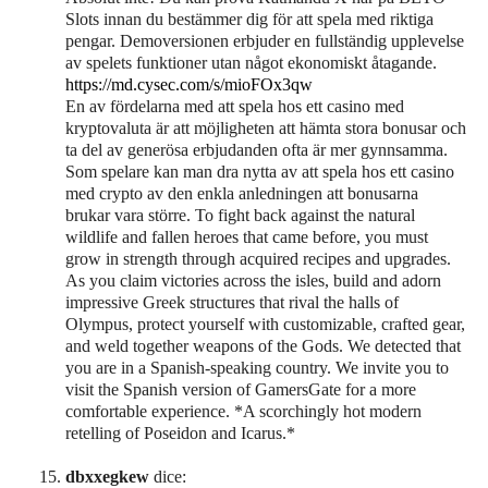
Slots innan du bestämmer dig för att spela med riktiga
pengar. Demoversionen erbjuder en fullständig upplevelse
av spelets funktioner utan något ekonomiskt åtagande.
https://md.cysec.com/s/mioFOx3qw
En av fördelarna med att spela hos ett casino med
kryptovaluta är att möjligheten att hämta stora bonusar och
ta del av generösa erbjudanden ofta är mer gynnsamma.
Som spelare kan man dra nytta av att spela hos ett casino
med crypto av den enkla anledningen att bonusarna
brukar vara större. To fight back against the natural
wildlife and fallen heroes that came before, you must
grow in strength through acquired recipes and upgrades.
As you claim victories across the isles, build and adorn
impressive Greek structures that rival the halls of
Olympus, protect yourself with customizable, crafted gear,
and weld together weapons of the Gods. We detected that
you are in a Spanish-speaking country. We invite you to
visit the Spanish version of GamersGate for a more
comfortable experience. *A scorchingly hot modern
retelling of Poseidon and Icarus.*
dbxxegkew
dice: