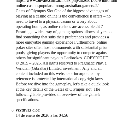
https://www.olivare.com.ar/index.php/2026/01/02/wildfortun
online-casino-popular-among-australian-gamers-2/
Gates of Olympus Slot One of the biggest advantages of
playing at a casino online is the convenience it offers – no
need to travel to a physical casino or worry about
operating hours, as online casinos are accessible 24 7
Ensuring a wide array of gaming options allows players to
find something that suits their preferences and provides a
more enjoyable gaming experience Furthermore, online
poker sites often host tournaments with substantial prize
pools, giving players the opportunity to compete against
others for significant payouts Ladbrokes. COPYRIGHT
© 2015 – 2025. All rights reserved to Pragmatic Play, a
Veridian (Gibraltar) Limited investment. Any and all
content included on this website or incorporated by
reference is protected by international copyright laws.
Before we dive into the gameplay, let’s take a quick look
at the key details of the Gates of Olympus slot. The
following table provides an overview of the game’s
specifications.
vsxttfvgz
dice:
14 de enero de 2026 a las 04:56