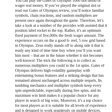
You can play the Gates of Olympus 1000 slot demo or
wager real money. If you’ve played the original slot or
read our Gates of Olympus review, you’ll notice familiar
symbols, chain reactions, and random multipliers are
present once again throughout the game. Therefore, let’s
take a look at a number of the provides with assisted that it
position label rocket to the top. Rather, it’s an optimum
fixed payment of five,000x the fresh wager amount. The
experience occurs on the a good 6- reel, 5 row grid based
in Olympus. Zeus really stands off to along side it that is
ready any kind of time time buy when you’ll you want
him most – that are in the future whether it slot becomes
well-known! The trick the following is to collect as
numerous multipliers you could in the 1st spins. Gates of
Olympus delivers high-volatility gameplay with
entertaining bonus features and a striking design that has
remained almost unchanged across multiple sequels. Its
tumbling mechanics and multiplier symbols keep every
spin unpredictable, especially during free spins, and its
maximum win limit makes it a popular choice for any
player in search of big wins. Moreover, it’s a top choice
for most players as it is suitable for all levels of experience
and is designed to work seamlessly on mobile devices.