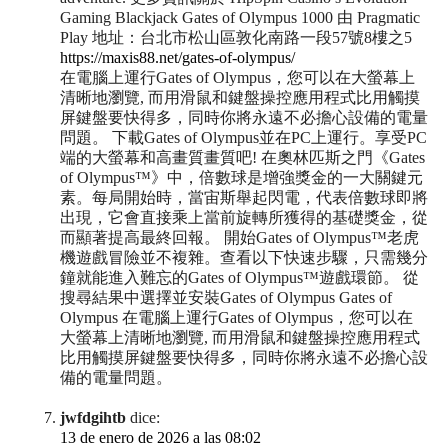
Gaming Blackjack Gates of Olympus 1000 由 Pragmatic
Play 地址：台北市松山區敦化南路一段57號8樓之5
https://maxis88.net/gates-of-olympus/
在電腦上運行Gates of Olympus，您可以在大螢幕上
清晰地瀏覽, 而用滑鼠和鍵盤操控應用程式比用觸摸
屏鍵盤要快得多，同時你將永遠不必擔心設備的電量
問題。 下載Gates of Olympus並在PC上運行。享受PC
端的大螢幕和高畫質畫質吧! 在奧林匹斯之門《Gates
of Olympus™》中，倍數球是增強獎金的一大關鍵元
素。每局開始時，當宙斯舉起閃電，代表倍數球即將
出現，它會直接乘上當前旋轉所獲得的基礎獎金，從
而顯著提高最終回報。 開始Gates of Olympus™老虎
機遊戲冒險並不複雜。查看以下快速步驟，只需幾分
鐘就能進入難忘的Gates of Olympus™遊戲環節。 從
搜尋結果中選擇並安裝Gates of Olympus Gates of
Olympus 在電腦上運行Gates of Olympus，您可以在
大螢幕上清晰地瀏覽, 而用滑鼠和鍵盤操控應用程式
比用觸摸屏鍵盤要快得多，同時你將永遠不必擔心設
備的電量問題。
jwfdgihtb
dice:
13 de enero de 2026 a las 08:02