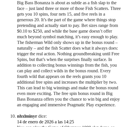
Big Bass Bonanza is about as subtle as a fish slap to the
face – just land three or more of those Fish Scatters. Three
gets you 10 spins, four nets 15, and five reels in a
generous 20. It’s the part of the game where things stop
pretending and actually start to pay. Bet sizes range from
$0.10 to $250, and while the base game doesn’t offer
much beyond symbol matching, it’s easy enough to play.
The fisherman Wild only shows up in the bonus round –
naturally – and the fish Scatter does what it always does:
trigger the real action. Nothing groundbreaking until Free
Spins, but that’s when the surprises finally surface. In
addition to collecting bonus winnings from the fish, you
can play and collect wilds in the bonus round. Every
fourth wild that appears on the reels grants you 10
additional free spins and increases the multiplier by two.
This can lead to big winnings and make the bonus round
even more exciting. The free spin bonus round in Big
Bass Bonanza offers you the chance to win big and enjoy
an engaging and immersive Pragmatic Play experience.
nhxlminyr
dice:
14 de enero de 2026 a las 14:25