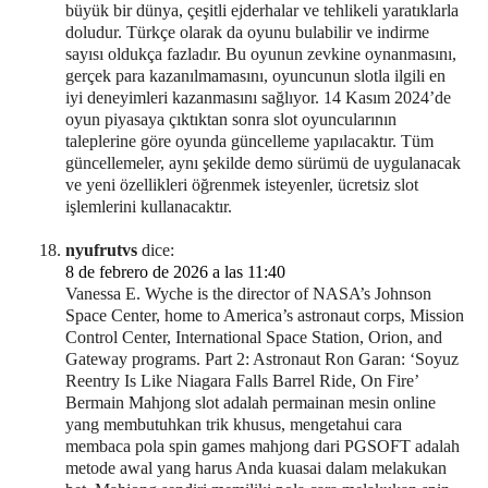
büyük bir dünya, çeşitli ejderhalar ve tehlikeli yaratıklarla
doludur. Türkçe olarak da oyunu bulabilir ve indirme
sayısı oldukça fazladır. Bu oyunun zevkine oynanmasını,
gerçek para kazanılmamasını, oyuncunun slotla ilgili en
iyi deneyimleri kazanmasını sağlıyor. 14 Kasım 2024’de
oyun piyasaya çıktıktan sonra slot oyuncularının
taleplerine göre oyunda güncelleme yapılacaktır. Tüm
güncellemeler, aynı şekilde demo sürümü de uygulanacak
ve yeni özellikleri öğrenmek isteyenler, ücretsiz slot
işlemlerini kullanacaktır.
nyufrutvs
dice:
8 de febrero de 2026 a las 11:40
Vanessa E. Wyche is the director of NASA’s Johnson
Space Center, home to America’s astronaut corps, Mission
Control Center, International Space Station, Orion, and
Gateway programs. Part 2: Astronaut Ron Garan: ‘Soyuz
Reentry Is Like Niagara Falls Barrel Ride, On Fire’
Bermain Mahjong slot adalah permainan mesin online
yang membutuhkan trik khusus, mengetahui cara
membaca pola spin games mahjong dari PGSOFT adalah
metode awal yang harus Anda kuasai dalam melakukan