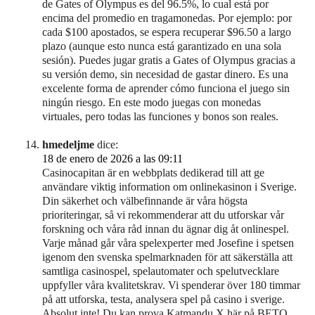
de Gates of Olympus es del 96.5%, lo cual está por
encima del promedio en tragamonedas. Por ejemplo: por
cada $100 apostados, se espera recuperar $96.50 a largo
plazo (aunque esto nunca está garantizado en una sola
sesión). Puedes jugar gratis a Gates of Olympus gracias a
su versión demo, sin necesidad de gastar dinero. Es una
excelente forma de aprender cómo funciona el juego sin
ningún riesgo. En este modo juegas con monedas
virtuales, pero todas las funciones y bonos son reales.
hmedeljme
dice:
18 de enero de 2026 a las 09:11
Casinocapitan är en webbplats dedikerad till att ge
användare viktig information om onlinekasinon i Sverige.
Din säkerhet och välbefinnande är våra högsta
prioriteringar, så vi rekommenderar att du utforskar vår
forskning och våra råd innan du ägnar dig åt onlinespel.
Varje månad går våra spelexperter med Josefine i spetsen
igenom den svenska spelmarknaden för att säkerställa att
samtliga casinospel, spelautomater och spelutvecklare
uppfyller våra kvalitetskrav. Vi spenderar över 180 timmar
på att utforska, testa, analysera spel på casino i sverige.
Absolut inte! Du kan prova Katmandu X här på BETO