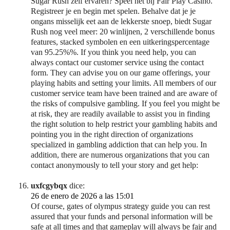
Sugar Rush zelf ervaren? Speel het bij Fair Play Casino.
Registreer je en begin met spelen. Behalve dat je je
ongans misselijk eet aan de lekkerste snoep, biedt Sugar
Rush nog veel meer: 20 winlijnen, 2 verschillende bonus
features, stacked symbolen en een uitkeringspercentage
van 95.25%%. If you think you need help, you can
always contact our customer service using the contact
form. They can advise you on our game offerings, your
playing habits and setting your limits. All members of our
customer service team have been trained and are aware of
the risks of compulsive gambling. If you feel you might be
at risk, they are readily available to assist you in finding
the right solution to help restrict your gambling habits and
pointing you in the right direction of organizations
specialized in gambling addiction that can help you. In
addition, there are numerous organizations that you can
contact anonymously to tell your story and get help:
uxfcgybqx
dice:
26 de enero de 2026 a las 15:01
Of course, gates of olympus strategy guide you can rest
assured that your funds and personal information will be
safe at all times and that gameplay will always be fair and