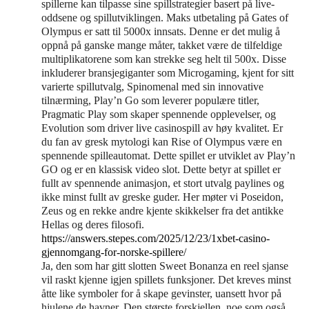
spillerne kan tilpasse sine spillstrategier basert på live-
oddsene og spillutviklingen. Maks utbetaling på Gates of
Olympus er satt til 5000x innsats. Denne er det mulig å
oppnå på ganske mange måter, takket være de tilfeldige
multiplikatorene som kan strekke seg helt til 500x. Disse
inkluderer bransjegiganter som Microgaming, kjent for sitt
varierte spillutvalg, Spinomenal med sin innovative
tilnærming, Play’n Go som leverer populære titler,
Pragmatic Play som skaper spennende opplevelser, og
Evolution som driver live casinospill av høy kvalitet. Er
du fan av gresk mytologi kan Rise of Olympus være en
spennende spilleautomat. Dette spillet er utviklet av Play’n
GO og er en klassisk video slot. Dette betyr at spillet er
fullt av spennende animasjon, et stort utvalg paylines og
ikke minst fullt av greske guder. Her møter vi Poseidon,
Zeus og en rekke andre kjente skikkelser fra det antikke
Hellas og deres filosofi.
https://answers.stepes.com/2025/12/23/1xbet-casino-
gjennomgang-for-norske-spillere/
Ja, den som har gitt slotten Sweet Bonanza en reel sjanse
vil raskt kjenne igjen spillets funksjoner. Det kreves minst
åtte like symboler for å skape gevinster, uansett hvor på
hjulene de havner. Den største forskjellen, noe som også