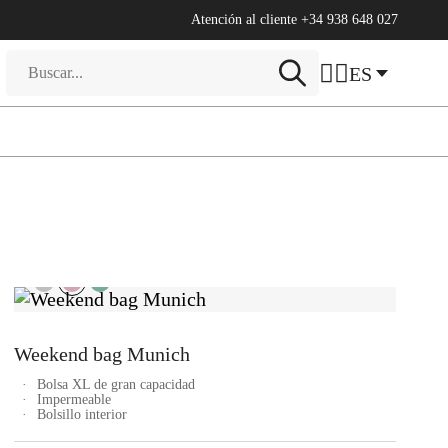
Atención al cliente
+34 938 648 027
Búsqueda
ES
de
productos
Weekend bag Munich
Bolsa XL de gran capacidad
Impermeable
Bolsillo interior