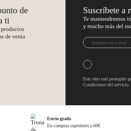
punto de
Suscríbete a 
 ti
Te mantendremos in
y mucho más del m
 productos
os de venta
He leído y acep
Este sitio está protegi
Condiciones del servicio
.
Envío gratis
En compras superiores a 60€