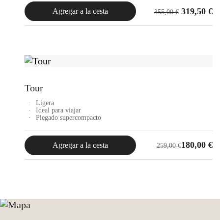
319,50
€
Agregar a la cesta
355,00
€
Tour
Ligera
Ideal para viajar
Plegado supercompacto
El
El
180,00
€
Agregar a la cesta
259,00
€
precio
precio
original
actual
era:
es:
259,00 €.
180,00 €.