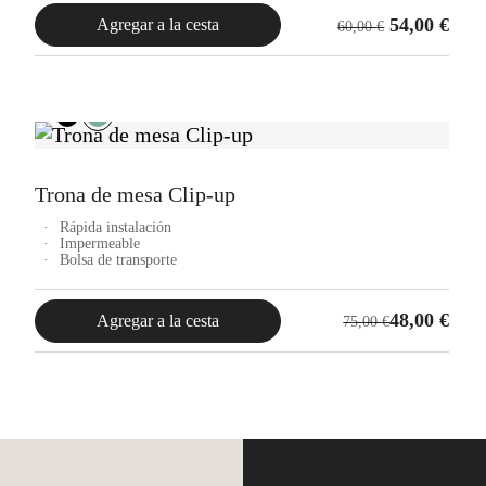
54,00
€
Agregar a la cesta
60,00
€
Trona de mesa Clip-up
Rápida instalación
Impermeable
Bolsa de transporte
El
El
48,00
€
Agregar a la cesta
75,00
€
precio
precio
original
actual
era:
es:
75,00 €.
48,00 €.