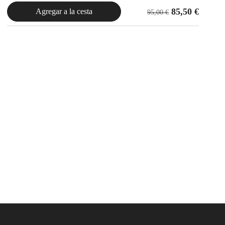
85,50
€
Agregar a la cesta
95,00
€