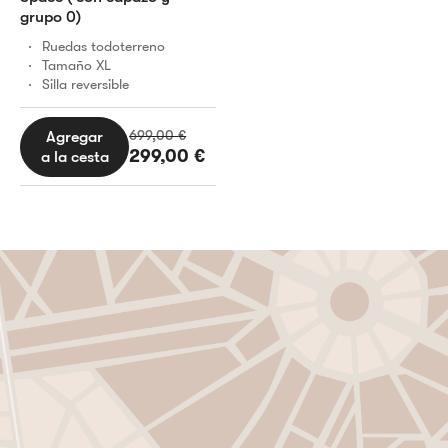
grupo 0)
Ruedas todoterreno
Tamaño XL
Silla reversible
El
El
Agregar
699,00
€
299,00
€
a la cesta
precio
precio
original
actual
era:
es:
699,00 €.
299,00 €.