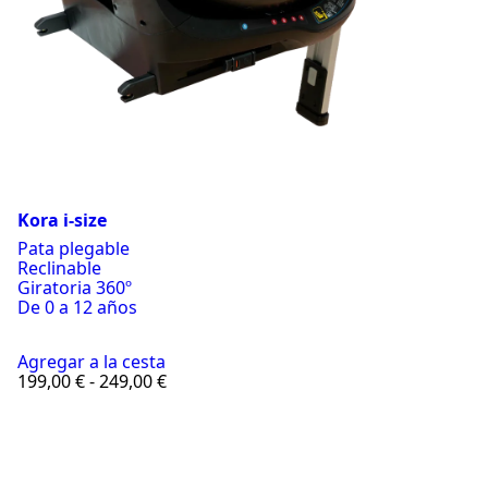
Kora i-size
Pata plegable
Reclinable
Giratoria 360º
De 0 a 12 años
Agregar a la cesta
Rango
199,00
€
-
249,00
€
de
precios:
desde
199,00 €
hasta