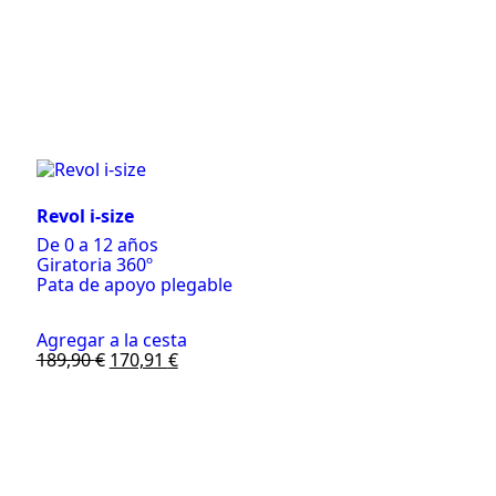
Revol i-size
De 0 a 12 años
Giratoria 360º
Pata de apoyo plegable
Agregar a la cesta
189,90
€
170,91
€