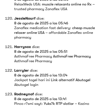
RelaxMeds USA:
muscle relaxants online no Rx
–
trusted pharmacy Zanaflex USA
JessieNourf
dice:
8 de agosto de 2025 a las 05:46
Zanaflex medication fast delivery:
cheap muscle
relaxer online USA
– affordable Zanaflex online
pharmacy
Harrysox
dice:
8 de agosto de 2025 a las 05:51
AsthmaFree Pharmacy
AsthmaFree Pharmacy
AsthmaFree Pharmacy
Larryler
dice:
8 de agosto de 2025 a las 13:04
Jackpot togel hari ini
Link alternatif Abutogel
Abutogel login
Rodneynof
dice:
8 de agosto de 2025 a las 13:41
Pinco r?smi sayt:
Yuks?k RTP slotlar
– Kazino