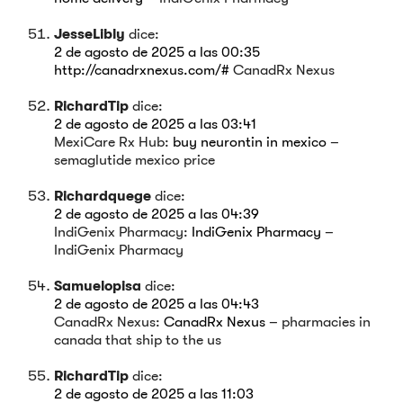
JesseLibly
dice:
2 de agosto de 2025 a las 00:35
http://canadrxnexus.com/#
CanadRx Nexus
RichardTip
dice:
2 de agosto de 2025 a las 03:41
MexiCare Rx Hub:
buy neurontin in mexico
–
semaglutide mexico price
Richardquege
dice:
2 de agosto de 2025 a las 04:39
IndiGenix Pharmacy:
IndiGenix Pharmacy
–
IndiGenix Pharmacy
Samuelopisa
dice:
2 de agosto de 2025 a las 04:43
CanadRx Nexus:
CanadRx Nexus
– pharmacies in
canada that ship to the us
RichardTip
dice:
2 de agosto de 2025 a las 11:03