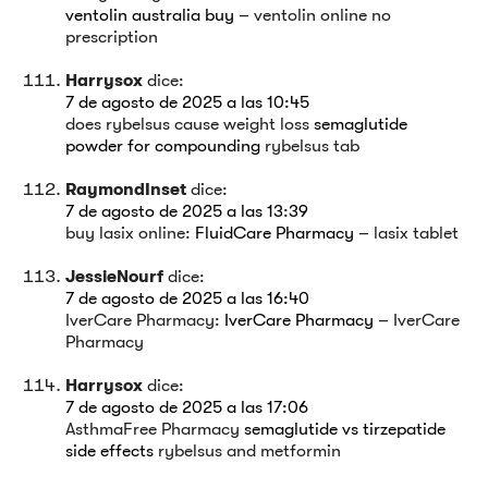
ventolin australia buy
– ventolin online no
prescription
Harrysox
dice:
7 de agosto de 2025 a las 10:45
does rybelsus cause weight loss
semaglutide
powder for compounding
rybelsus tab
RaymondInset
dice:
7 de agosto de 2025 a las 13:39
buy lasix online:
FluidCare Pharmacy
– lasix tablet
JessieNourf
dice:
7 de agosto de 2025 a las 16:40
IverCare Pharmacy:
IverCare Pharmacy
– IverCare
Pharmacy
Harrysox
dice:
7 de agosto de 2025 a las 17:06
AsthmaFree Pharmacy
semaglutide vs tirzepatide
side effects
rybelsus and metformin