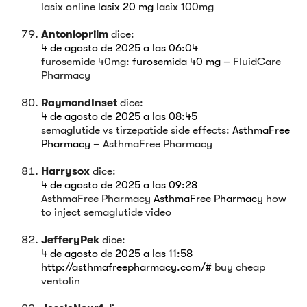
lasix online
lasix 20 mg
lasix 100mg
Antonioprilm
dice:
4 de agosto de 2025 a las 06:04
furosemide 40mg:
furosemida 40 mg
– FluidCare
Pharmacy
RaymondInset
dice:
4 de agosto de 2025 a las 08:45
semaglutide vs tirzepatide side effects:
AsthmaFree
Pharmacy
– AsthmaFree Pharmacy
Harrysox
dice:
4 de agosto de 2025 a las 09:28
AsthmaFree Pharmacy
AsthmaFree Pharmacy
how
to inject semaglutide video
JefferyPek
dice:
4 de agosto de 2025 a las 11:58
http://asthmafreepharmacy.com/#
buy cheap
ventolin