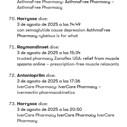
AsthmaFree Pharmacy:
AsthmaFree Pharmacy
–
AsthmaFree Pharmacy
Harrysox
dice:
3 de agosto de 2025 a las 14:49
can semaglutide cause depression
AsthmaFree
Pharmacy
rybelsus is for what
RaymondInset
dice:
3 de agosto de 2025 a las 15:34
trusted pharmacy Zanaflex USA:
relief from muscle
spasms online
– prescription-free muscle relaxants
Antonioprilm
dice:
3 de agosto de 2025 a las 17:36
IverCare Pharmacy:
IverCare Pharmacy
–
ivermectin pharmacokinetics
Harrysox
dice:
3 de agosto de 2025 a las 20:50
IverCare Pharmacy
IverCare Pharmacy
IverCare
Pharmacy