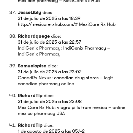
mexican pharmacy
– MexiCare Rx Hub
JesseLibly
dice:
31 de julio de 2025 a las 18:39
http://mexicarerxhub.com/#
MexiCare Rx Hub
Richardquege
dice:
31 de julio de 2025 a las 22:57
IndiGenix Pharmacy:
IndiGenix Pharmacy
–
IndiGenix Pharmacy
Samuelopisa
dice:
31 de julio de 2025 a las 23:02
CanadRx Nexus:
canadian drug stores
– legit
canadian pharmacy online
RichardTip
dice:
31 de julio de 2025 a las 23:08
MexiCare Rx Hub:
viagra pills from mexico
– online
mexico pharmacy USA
RichardTip
dice:
1 de agosto de 2025 a las 05:42