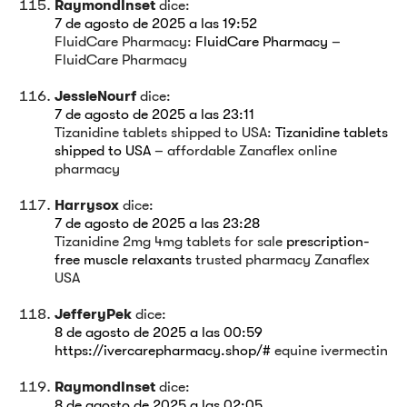
RaymondInset
dice:
7 de agosto de 2025 a las 19:52
FluidCare Pharmacy:
FluidCare Pharmacy
–
FluidCare Pharmacy
JessieNourf
dice:
7 de agosto de 2025 a las 23:11
Tizanidine tablets shipped to USA:
Tizanidine tablets
shipped to USA
– affordable Zanaflex online
pharmacy
Harrysox
dice:
7 de agosto de 2025 a las 23:28
Tizanidine 2mg 4mg tablets for sale
prescription-
free muscle relaxants
trusted pharmacy Zanaflex
USA
JefferyPek
dice:
8 de agosto de 2025 a las 00:59
https://ivercarepharmacy.shop/#
equine ivermectin
RaymondInset
dice:
8 de agosto de 2025 a las 02:05