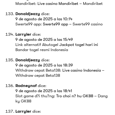
Mandiribet:
Live casino Mandiribet
– Mandiribet
Donaldjeazy
dice:
9 de agosto de 2025 a las 10:14
Swerte99 app:
Swerte99 app
– Swerte99 casino
Larryler
dice:
9 de agosto de 2025 a las 15:49
Link alternatif Abutogel
Jackpot togel hari ini
Bandar togel resmi Indonesia
Donaldjeazy
dice:
9 de agosto de 2025 a las 18:39
Withdraw cepat Beta138:
Live casino Indonesia
–
Withdraw cepat Beta138
Rodneynof
dice:
9 de agosto de 2025 a las 18:41
Slot game d?i thu?ng:
Tro choi n? hu GK88
– Dang
ky GK88
Larryler
dice: