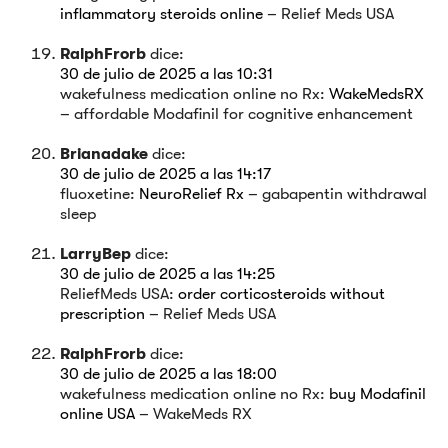
inflammatory steroids online
– Relief Meds USA
RalphFrorb
dice:
30 de julio de 2025 a las 10:31
wakefulness medication online no Rx:
WakeMedsRX
– affordable Modafinil for cognitive enhancement
Brianadake
dice:
30 de julio de 2025 a las 14:17
fluoxetine:
NeuroRelief Rx
– gabapentin withdrawal
sleep
LarryBep
dice:
30 de julio de 2025 a las 14:25
ReliefMeds USA:
order corticosteroids without
prescription
– Relief Meds USA
RalphFrorb
dice:
30 de julio de 2025 a las 18:00
wakefulness medication online no Rx:
buy Modafinil
online USA
– WakeMeds RX