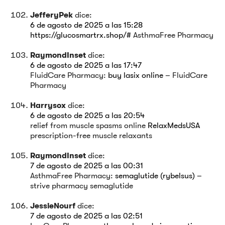
JefferyPek
dice:
6 de agosto de 2025 a las 15:28
https://glucosmartrx.shop/#
AsthmaFree Pharmacy
RaymondInset
dice:
6 de agosto de 2025 a las 17:47
FluidCare Pharmacy:
buy lasix online
– FluidCare
Pharmacy
Harrysox
dice:
6 de agosto de 2025 a las 20:54
relief from muscle spasms online
RelaxMedsUSA
prescription-free muscle relaxants
RaymondInset
dice:
7 de agosto de 2025 a las 00:31
AsthmaFree Pharmacy:
semaglutide (rybelsus)
–
strive pharmacy semaglutide
JessieNourf
dice:
7 de agosto de 2025 a las 02:51