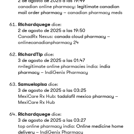
2 de agosto de 2025 a las 19:49
canadian online pharmacy:
legitimate canadian
mail order pharmacy
– canadian pharmacy meds
Richardquege
dice:
2 de agosto de 2025 a las 19:50
CanadRx Nexus:
canada cloud pharmacy
–
onlinecanadianpharmacy 24
RichardTip
dice:
3 de agosto de 2025 a las 01:47
п»їlegitimate online pharmacies india:
india
pharmacy
– IndiGenix Pharmacy
Samuelopisa
dice:
3 de agosto de 2025 a las 03:25
MexiCare Rx Hub:
tadalafil mexico pharmacy
–
MexiCare Rx Hub
Richardquege
dice:
3 de agosto de 2025 a las 03:27
top online pharmacy india:
Online medicine home
delivery
– IndiGenix Pharmacy