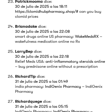
Patrickmooma
dice:
30 de julio de 2025 a las 18:11
https://clomidhubpharmacy.shop/#
can you buy
clomid prices
Brianadake
dice:
30 de julio de 2025 a las 22:08
smart drugs online US pharmacy:
WakeMedsRX
–
wakefulness medication online no Rx
LarryBep
dice:
30 de julio de 2025 a las 22:18
Relief Meds USA:
anti-inflammatory steroids online
– buy prednisone online without a prescription
RichardTip
dice:
31 de julio de 2025 a las 01:49
india pharmacy:
IndiGenix Pharmacy
– IndiGenix
Pharmacy
Richardquege
dice:
31 de julio de 2025 a las 05:15
IndiGenix Pharmacy:
IndiGenix Pharmacy
–