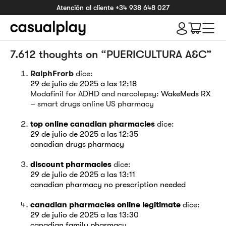
Atención al cliente
+34 938 648 027
7.612 thoughts on “
PUERICULTURA A&C
”
RalphFrorb
dice:
29 de julio de 2025 a las 12:18
Modafinil for ADHD and narcolepsy:
WakeMeds RX
– smart drugs online US pharmacy
top online canadian pharmacies
dice:
29 de julio de 2025 a las 12:35
canadian drugs pharmacy
discount pharmacies
dice:
29 de julio de 2025 a las 13:11
canadian pharmacy no prescription needed
canadian pharmacies online legitimate
dice:
29 de julio de 2025 a las 13:30
canadian family pharmacy