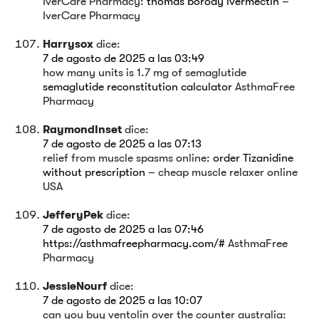
IverCare Pharmacy:
thomas borody ivermectin
–
IverCare Pharmacy
Harrysox
dice:
7 de agosto de 2025 a las 03:49
how many units is 1.7 mg of semaglutide
semaglutide reconstitution calculator
AsthmaFree
Pharmacy
RaymondInset
dice:
7 de agosto de 2025 a las 07:13
relief from muscle spasms online:
order Tizanidine
without prescription
– cheap muscle relaxer online
USA
JefferyPek
dice:
7 de agosto de 2025 a las 07:46
https://asthmafreepharmacy.com/#
AsthmaFree
Pharmacy
JessieNourf
dice:
7 de agosto de 2025 a las 10:07
can you buy ventolin over the counter australia: