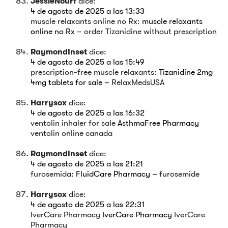
JessieNourf
dice:
4 de agosto de 2025 a las 13:33
muscle relaxants online no Rx:
muscle relaxants
online no Rx
– order Tizanidine without prescription
RaymondInset
dice:
4 de agosto de 2025 a las 15:49
prescription-free muscle relaxants:
Tizanidine 2mg
4mg tablets for sale
– RelaxMedsUSA
Harrysox
dice:
4 de agosto de 2025 a las 16:32
ventolin inhaler for sale
AsthmaFree Pharmacy
ventolin online canada
RaymondInset
dice:
4 de agosto de 2025 a las 21:21
furosemida:
FluidCare Pharmacy
– furosemide
Harrysox
dice:
4 de agosto de 2025 a las 22:31
IverCare Pharmacy
IverCare Pharmacy
IverCare
Pharmacy