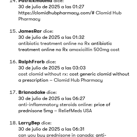
Patrickmooma
dice:
30 de julio de 2025 a las 01:27
https://clomidhubpharmacy.com/#
Clomid Hub
Pharmacy
JamesRar
dice:
30 de julio de 2025 a las 01:32
antibiotic treatment online no Rx
antibiotic
treatment online no Rx
amoxicillin 500mg cost
RalphFrorb
dice:
30 de julio de 2025 a las 03:03
cost clomid without rx:
cost generic clomid without
a prescription
– Clomid Hub Pharmacy
Brianadake
dice:
30 de julio de 2025 a las 06:27
anti-inflammatory steroids online:
price of
prednisone 5mg
– ReliefMeds USA
LarryBep
dice:
30 de julio de 2025 a las 06:31
can you buy prednisone in canada:
anti-